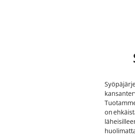
Syöpäjärje
kansanterv
Tuotamme 
on ehkäist
läheisille
huolimatta