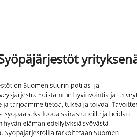
Syöpäjärjestöt yrityksen
stöt on Suomen suurin potilas- ja
eysjärjestö. Edistämme hyvinvointia ja terveyt
ja tarjoamme tietoa, tukea ja toivoa. Tavoit
ä syöpää sekä luoda sairastuneille ja heidän
en hyvän elämän edellytyksiä syövästä
. Syöpäjärjestöillä tarkoitetaan Suomen